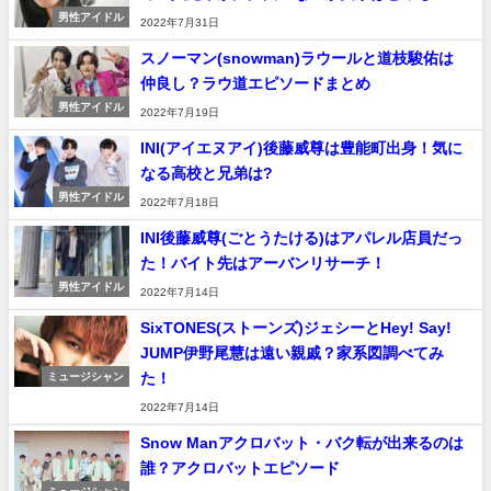
男性アイドル
2022年7月31日
スノーマン(snowman)ラウールと道枝駿佑は
仲良し？ラウ道エピソードまとめ
男性アイドル
2022年7月19日
INI(アイエヌアイ)後藤威尊は豊能町出身！気に
なる高校と兄弟は?
男性アイドル
2022年7月18日
INI後藤威尊(ごとうたける)はアパレル店員だっ
た！バイト先はアーバンリサーチ！
男性アイドル
2022年7月14日
SixTONES(ストーンズ)ジェシーとHey! Say!
JUMP伊野尾慧は遠い親戚？家系図調べてみ
た！
ミュージシャン
2022年7月14日
Snow Manアクロバット・バク転が出来るのは
誰？アクロバットエピソード