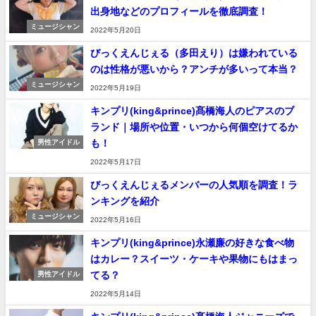
出身地などのプロフィールを徹底調査！
ミュージシャン
2022年5月20日
びっくえんじぇる（多田えり）は嫌われている
のは性格が悪いから？アンチが多いって本当？
ミュージシャン
2022年5月19日
キンプリ(king&prince)髙橋海人のピアスのブ
ランド｜場所や位置・いつから何個空けてるか
も！
男性アイドル
2022年5月17日
びっくえんじぇるメンバーの人気順を調査！ラ
ンキングを紹介
ミュージシャン
2022年5月16日
キンプリ(king&prince)永瀬廉の好きな食べ物
はカレー？スイーツ・ケーキや果物にもはまっ
てる？
男性アイドル
2022年5月14日