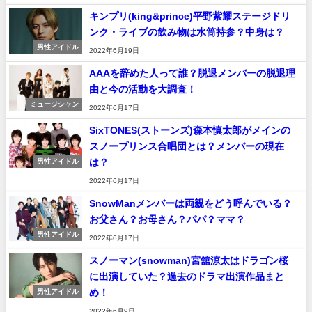
キンプリ(king&prince)平野紫耀ステージドリ
ンク・ライブの飲み物は水筒持参？中身は？
男性アイドル
2022年6月19日
AAAを辞めた人って誰？脱退メンバーの脱退理
由と今の活動を大調査！
ミュージシャン
2022年6月17日
SixTONES(ストーンズ)森本慎太郎がメインの
スノープリンス合唱団とは？メンバーの現在
は？
男性アイドル
2022年6月17日
SnowManメンバーは両親をどう呼んでいる？
お父さん？お母さん？パパ？ママ？
男性アイドル
2022年6月17日
スノーマン(snowman)宮舘涼太はドラゴン桜
に出演していた？過去のドラマ出演作品まと
め！
男性アイドル
2022年6月9日