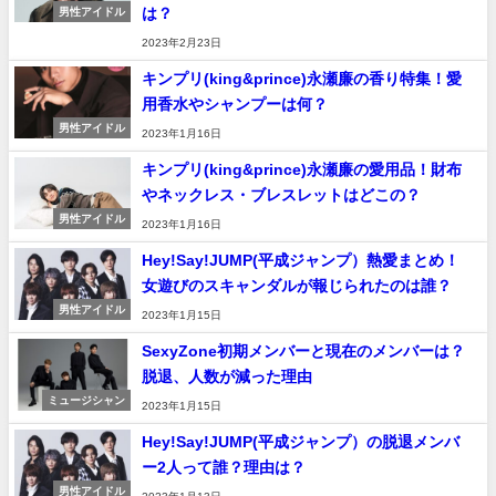
は？
男性アイドル
2023年2月23日
キンプリ(king&prince)永瀬廉の香り特集！愛
用香水やシャンプーは何？
男性アイドル
2023年1月16日
キンプリ(king&prince)永瀬廉の愛用品！財布
やネックレス・ブレスレットはどこの？
男性アイドル
2023年1月16日
Hey!Say!JUMP(平成ジャンプ）熱愛まとめ！
女遊びのスキャンダルが報じられたのは誰？
男性アイドル
2023年1月15日
SexyZone初期メンバーと現在のメンバーは？
脱退、人数が減った理由
ミュージシャン
2023年1月15日
Hey!Say!JUMP(平成ジャンプ）の脱退メンバ
ー2人って誰？理由は？
男性アイドル