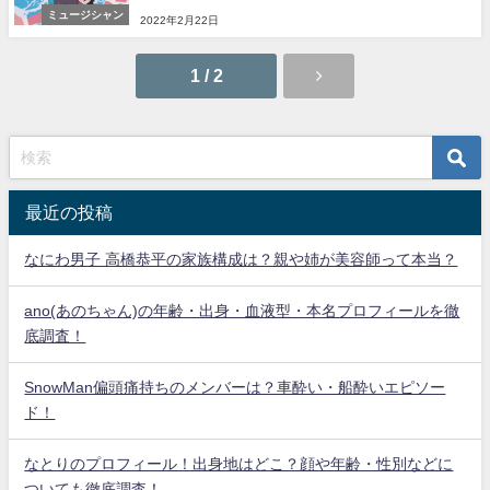
ミュージシャン
2022年2月22日
1 / 2
最近の投稿
なにわ男子 高橋恭平の家族構成は？親や姉が美容師って本当？
ano(あのちゃん)の年齢・出身・血液型・本名プロフィールを徹
底調査！
SnowMan偏頭痛持ちのメンバーは？車酔い・船酔いエピソー
ド！
なとりのプロフィール！出身地はどこ？顔や年齢・性別などに
ついても徹底調査！