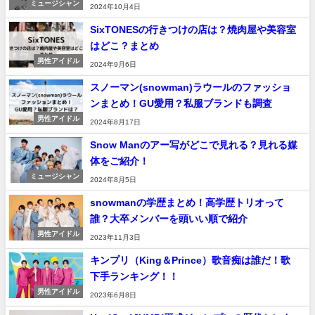
ミュージシャン
2024年10月4日
SixTONESの行きつけの店は？焼肉屋や美容室
はどこ？まとめ
男性アイドル
2024年9月6日
スノーマン(snowman)ラウールのファッショ
ンまとめ！GU愛用？私服ブランドも調査
男性アイドル
2024年8月17日
Snow Manのアー写がどこで見れる？見れる媒
体をご紹介！
ミュージシャン
2024年8月5日
snowmanの学歴まとめ！高学歴トリオって
誰？大卒メンバーを頭いい順で紹介
男性アイドル
2023年11月3日
キンプリ（King＆Prince）歌音痴は誰だ！歌
下手ランキング！！
男性アイドル
2023年6月8日