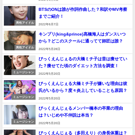
BTSのONは誰が作詞作曲した？和訳やMV考察
までご紹介！
男性アイドル
2022年6月7日
キンプリ(king&prince)髙橋海人はダンスいつ
から？どこのスクールに通ってて師匠は誰？
男性アイドル
2022年5月28日
びっくえんじぇるの大橋ミチ子は昔は痩せてい
た？痩せてた頃のダイエット方法を調査！
ミュージシャン
2022年5月20日
びっくえんじぇる大橋ミチ子が嫌いな理由は彼
氏がいるから？度々炎上していることも原因？
ミュージシャン
2022年5月20日
びっくえんじぇるメンバー橋本の卒業の理由
は？いじめや不仲説は本当？
ミュージシャン
2022年5月20日
びっくえんじぇる（多田えり）の身長体重は？