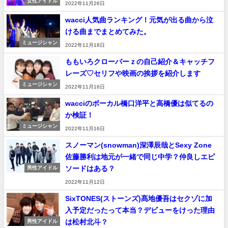
女性アイドル
2022年11月26日
wacci人気曲ランキング！元気が出る曲から泣
ける曲までまとめてみた。
ミュージシャン
2022年11月18日
ももいろクローバーｚの自己紹介＆キャッチフ
レーズ♡セリフや映画の挨拶を紹介します
ミュージシャン
2022年11月16日
wacciのボーカル橋口洋平と高橋優は似てるの
か検証！
ミュージシャン
2022年11月16日
スノーマン(snowman)深澤辰哉とSexy Zone
佐藤勝利は地元が一緒で同じ中学？仲良しエピ
ソードはある？
男性アイドル
2022年11月12日
SixTONES(ストーンズ)髙地優吾はセクゾに加
入予定だったって本当？デビューをけった理由
は松村北斗？
男性アイドル