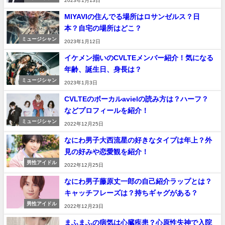
2023年1月13日
MIYAVIの住んでる場所はロサンゼルス？日
本？自宅の場所はどこ？
ミュージシャン
2023年1月12日
イケメン揃いのCVLTEメンバー紹介！気になる
年齢、誕生日、身長は？
ミュージシャン
2023年1月3日
CVLTEのボーカルavielの読み方は？ハーフ？
などプロフィールを紹介！
ミュージシャン
2022年12月25日
なにわ男子大西流星の好きなタイプは年上？外
見の好みや恋愛観を紹介！
男性アイドル
2022年12月25日
なにわ男子藤原丈一郎の自己紹介ラップとは？
キャッチフレーズは？持ちギャグがある？
男性アイドル
2022年12月23日
まふまふの病気は心臓疾患？心原性失神で入院