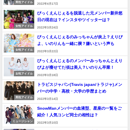
男性アイドル
2022年4月17日
びっくえんじぇるを脱退した元メンバー新井悠
日の現在は？インスタやツイッターは？
女性アイドル
2022年3月24日
びっくえんじぇるのみっちゃんが炎上？えりぴ
よ、いのりんも一緒に禊？嫌いという声も
女性アイドル
2022年3月22日
びっくえんじぇるのメンバーみっちゃんとえり
ぴよが瘦せてた頃は美人？いのりん卒業！
女性アイドル
2022年3月18日
トラビスジャパン(Travis japan/トラジャ)メン
バーの中学・高校・大学の学歴まとめ
男性アイドル
2022年3月14日
SnowManメンバーの血液型、星座の一覧をご
紹介！人気コンビ同士の相性は？
ミュージシャン
2022年3月10日