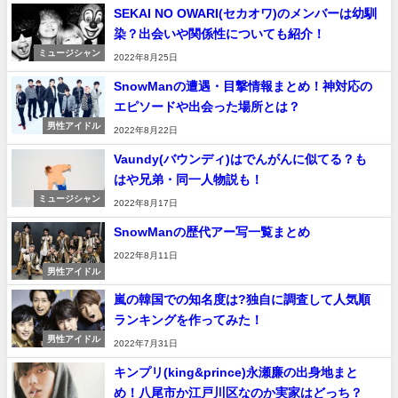
SEKAI NO OWARI(セカオワ)のメンバーは幼馴
染？出会いや関係性についても紹介！
ミュージシャン
2022年8月25日
SnowManの遭遇・目撃情報まとめ！神対応の
エピソードや出会った場所とは？
男性アイドル
2022年8月22日
Vaundy(バウンディ)はでんがんに似てる？も
はや兄弟・同一人物説も！
ミュージシャン
2022年8月17日
SnowManの歴代アー写一覧まとめ
2022年8月11日
男性アイドル
嵐の韓国での知名度は?独自に調査して人気順
ランキングを作ってみた！
男性アイドル
2022年7月31日
キンプリ(king&prince)永瀬廉の出身地まと
め！八尾市か江戸川区なのか実家はどっち？