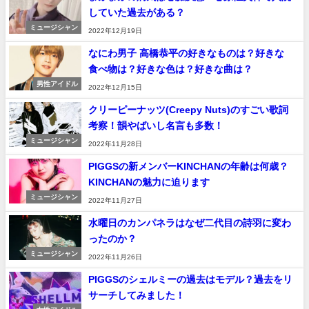
していた過去がある？
ミュージシャン
2022年12月19日
なにわ男子 高橋恭平の好きなものは？好きな
食べ物は？好きな色は？好きな曲は？
男性アイドル
2022年12月15日
クリーピーナッツ(Creepy Nuts)のすごい歌詞
考察！韻やばいし名言も多数！
ミュージシャン
2022年11月28日
PIGGSの新メンバーKINCHANの年齢は何歳？
KINCHANの魅力に迫ります
ミュージシャン
2022年11月27日
水曜日のカンパネラはなぜ二代目の詩羽に変わ
ったのか？
ミュージシャン
2022年11月26日
PIGGSのシェルミーの過去はモデル？過去をリ
サーチしてみました！