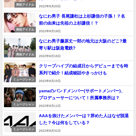
男性アイドル
2022年9月20日
なにわ男子 長尾謙杜は上杉謙信の子孫！？名
前の由来は先祖の上杉謙信！？
男性アイドル
2022年9月19日
なにわ男子藤原丈一郎の地元は大阪のどこ?最
寄り駅は阪急電鉄?
男性アイドル
2022年9月16日
クリープハイプの結成日からデビューまでを時
系列で紹介！結成秘話やきっかけも
ミュージシャン
2022年9月15日
yamaのバンドメンバー(サポートメンバー)、
プロデューサーについて！所属事務所は？
ミュージシャン
2022年9月11日
AAAを抜けたメンバーは？辞めた人はなぜ脱退
した？今は何をしている？
ミュージシャン
2022年8月31日