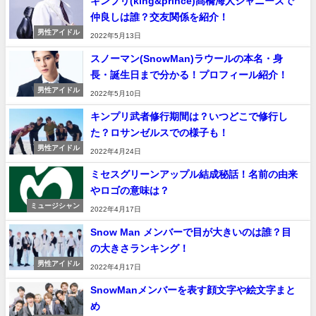
キンプリ(king&prince)髙橋海人ジャニーズで
仲良しは誰？交友関係を紹介！
男性アイドル
2022年5月13日
スノーマン(SnowMan)ラウールの本名・身
長・誕生日まで分かる！プロフィール紹介！
男性アイドル
2022年5月10日
キンプリ武者修行期間は？いつどこで修行し
た？ロサンゼルスでの様子も！
男性アイドル
2022年4月24日
ミセスグリーンアップル結成秘話！名前の由来
やロゴの意味は？
ミュージシャン
2022年4月17日
Snow Man メンバーで目が大きいのは誰？目
の大きさランキング！
男性アイドル
2022年4月17日
SnowManメンバーを表す顔文字や絵文字まと
め