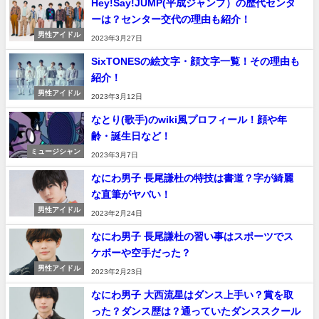
Hey!Say!JUMP(平成ジャンプ）の歴代センタ
ーは？センター交代の理由も紹介！
男性アイドル
2023年3月27日
SixTONESの絵文字・顔文字一覧！その理由も
紹介！
男性アイドル
2023年3月12日
なとり(歌手)のwiki風プロフィール！顔や年
齢・誕生日など！
ミュージシャン
2023年3月7日
なにわ男子 長尾謙杜の特技は書道？字が綺麗
な直筆がヤバい！
男性アイドル
2023年2月24日
なにわ男子 長尾謙杜の習い事はスポーツでス
ケボーや空手だった？
男性アイドル
2023年2月23日
なにわ男子 大西流星はダンス上手い？賞を取
った？ダンス歴は？通っていたダンススクール