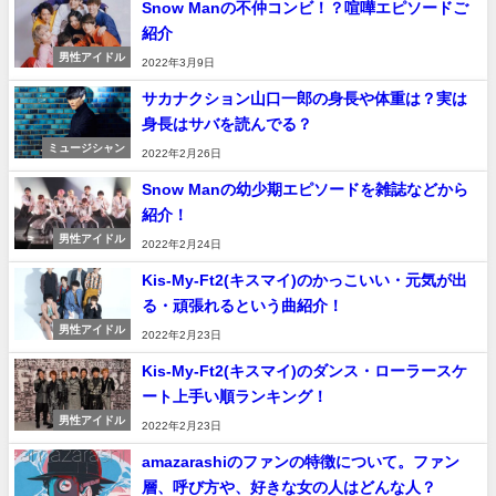
Snow Manの不仲コンビ！？喧嘩エピソードご
紹介
男性アイドル
2022年3月9日
サカナクション山口一郎の身長や体重は？実は
身長はサバを読んでる？
ミュージシャン
2022年2月26日
Snow Manの幼少期エピソードを雑誌などから
紹介！
男性アイドル
2022年2月24日
Kis-My-Ft2(キスマイ)のかっこいい・元気が出
る・頑張れるという曲紹介！
男性アイドル
2022年2月23日
Kis-My-Ft2(キスマイ)のダンス・ローラースケ
ート上手い順ランキング！
男性アイドル
2022年2月23日
amazarashiのファンの特徴について。ファン
層、呼び方や、好きな女の人はどんな人？