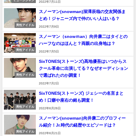
ミュージシャン
2022年7月11日
スノーマン(snowman)深澤辰哉の交友関係ま
とめ！ジャニーズ内で仲のいい人はいる？
男性アイドル
2022年7月9日
スノーマン（snowｍan）向井康二はタイとの
ハーフなのはほんと？両親の出身地は？
男性アイドル
2022年7月5日
SixTONES(ストーンズ)髙地優吾はいつからス
クール革命に出演してる？なぜオーディション
で選ばれたのか調査！
男性アイドル
2022年7月2日
SixTONES(ストーンズ) ジェシーの名言まと
め！口癖や座右の銘も調査！
男性アイドル
2022年6月26日
スノーマン(snowman)向井康二のプロフィー
ル紹介！Jr.時代の経歴やエピソードは？
男性アイドル
2022年6月21日