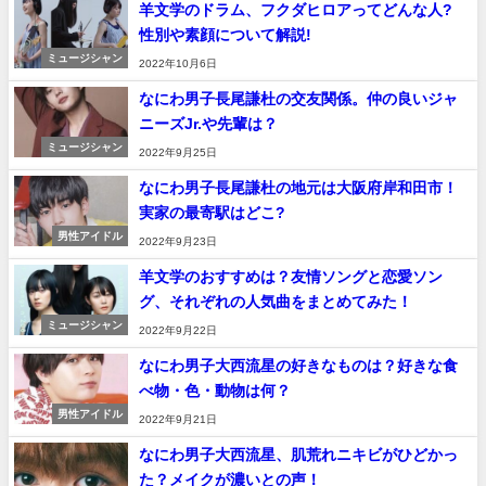
羊文学のドラム、フクダヒロアってどんな人?
性別や素顔について解説!
ミュージシャン
2022年10月6日
なにわ男子長尾謙杜の交友関係。仲の良いジャ
ニーズJr.や先輩は？
ミュージシャン
2022年9月25日
なにわ男子長尾謙杜の地元は大阪府岸和田市！
実家の最寄駅はどこ?
男性アイドル
2022年9月23日
羊文学のおすすめは？友情ソングと恋愛ソン
グ、それぞれの人気曲をまとめてみた！
ミュージシャン
2022年9月22日
なにわ男子大西流星の好きなものは？好きな食
べ物・色・動物は何？
男性アイドル
2022年9月21日
なにわ男子大西流星、肌荒れニキビがひどかっ
た？メイクが濃いとの声！