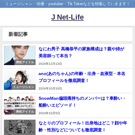
ミュージシャン・俳優・youtuber・Tik Tokerなどを特集していきます！
J Net-Life
新着記事
なにわ男子 高橋恭平の家族構成は？親や姉が
美容師って本当？
男性アイドル
2024年12月13日
ano(あのちゃん)の年齢・出身・血液型・本名
プロフィールを徹底調査！
ミュージシャン
2024年10月10日
SnowMan偏頭痛持ちのメンバーは？車酔い・
船酔いエピソード！
男性アイドル
2024年10月5日
なとりのプロフィール！出身地はどこ？顔や年
齢・性別などについても徹底調査！