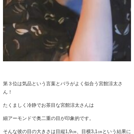
第３位は気品という言葉とバラがよく似合う宮館涼太さ
ん！
たくましく冷静でお茶目な宮館涼太さんは
細アーモンドで奥二重の目が印象的です。
そんな彼の目の大きさは目縦1,9㎝、目横3,1㎝という結果に