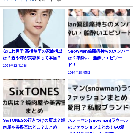
なにわ男子 高橋恭平の家族構成
SnowMan偏頭痛持ちのメンバー
は？親や姉が美容師って本当？
は？車酔い・船酔いエピソー
ド！
2024年12月13日
2024年10月5日
SixTONESの行きつけの店は？焼
スノーマン(snowman)ラウール
肉屋や美容室はどこ？まとめ
のファッションまとめ！GU愛