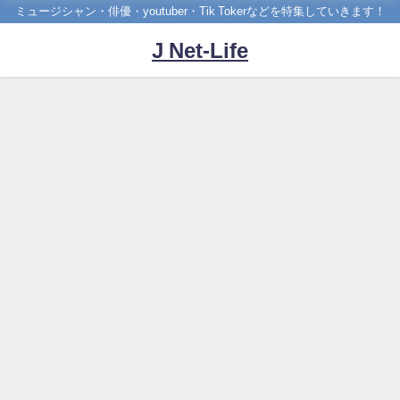
ミュージシャン・俳優・youtuber・Tik Tokerなどを特集していきます！
J Net-Life