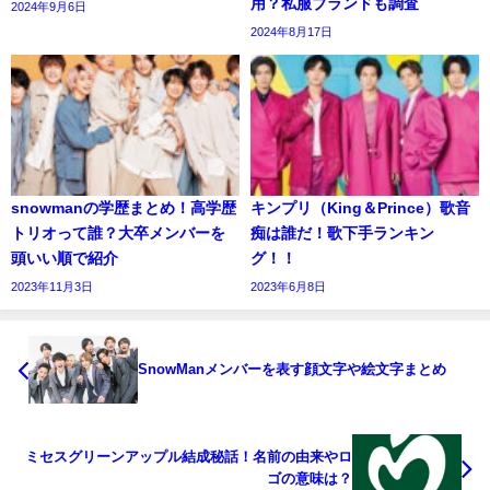
用？私服ブランドも調査
2024年9月6日
2024年8月17日
snowmanの学歴まとめ！高学歴
キンプリ（King＆Prince）歌音
トリオって誰？大卒メンバーを
痴は誰だ！歌下手ランキン
頭いい順で紹介
グ！！
2023年11月3日
2023年6月8日
SnowManメンバーを表す顔文字や絵文字まとめ
ミセスグリーンアップル結成秘話！名前の由来やロ
ゴの意味は？