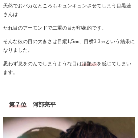
天然でおバカなところもキュンキュンさせてしまう目黒蓮
さんは
たれ目のアーモンドで二重の目が印象的です。
そんな彼の目の大きさは目縦1,5㎝、目横3,3㎝という結果に
なりました。
思わず息をのんでしまうような目は
凄艶さ
を感じてしまい
ます。
第７位
阿部亮平